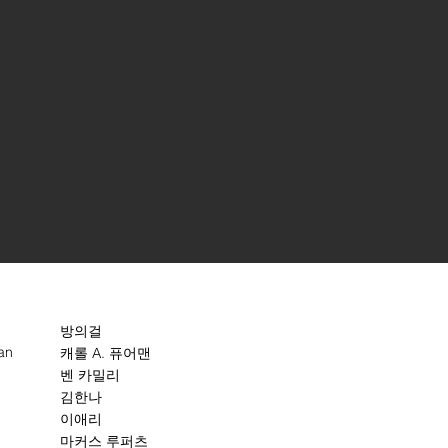
방의걸
an
캐롤 A. 퓨어맨
벤 카밀리
김한나
이애리
마커스 루퍼츠