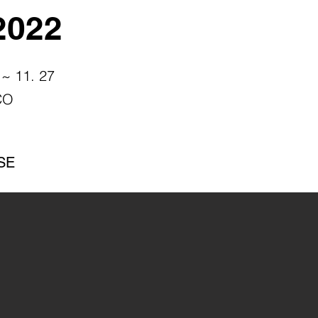
2022
 ~ 11. 27
CO
OSE