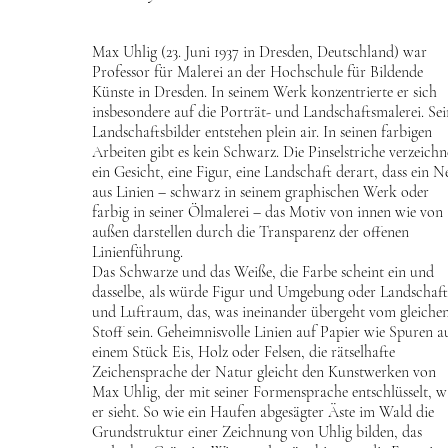
Max Uhlig (23. Juni 1937 in Dresden, Deutschland) war
Professor für Malerei an der Hochschule für Bildende
Künste in Dresden. In seinem Werk konzentrierte er sich
insbesondere auf die Porträt- und Landschaftsmalerei. Sei
Landschaftsbilder entstehen plein air. In seinen farbigen
Arbeiten gibt es kein Schwarz. Die Pinselstriche verzeich
ein Gesicht, eine Figur, eine Landschaft derart, dass ein N
aus Linien – schwarz in seinem graphischen Werk oder
farbig in seiner Ölmalerei – das Motiv von innen wie von
außen darstellen durch die Transparenz der offenen
Linienführung.
Das Schwarze und das Weiße, die Farbe scheint ein und
dasselbe, als würde Figur und Umgebung oder Landschaft
und Luftraum, das, was ineinander übergeht vom gleiche
Stoff sein. Geheimnisvolle Linien auf Papier wie Spuren a
einem Stück Eis, Holz oder Felsen, die rätselhafte
Zeichensprache der Natur gleicht den Kunstwerken von
Max Uhlig, der mit seiner Formensprache entschlüsselt, w
er sieht. So wie ein Haufen abgesägter Äste im Wald die
Grundstruktur einer Zeichnung von Uhlig bilden, das