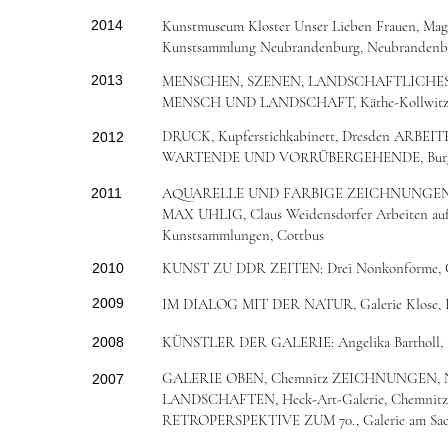
2014
Kunstmuseum Kloster Unser Lieben Frauen, Ma
Kunstsammlung Neubrandenburg, Neubrandenb
2013
MENSCHEN, SZENEN, LANDSCHAFTLICHES, Ga
MENSCH UND LANDSCHAFT, Käthe-Kollwitz-
DRUCK, Kupferstichkabinett, Dresden ARBEIT
2012
WARTENDE UND VORRÜBERGEHENDE, Burg B
AQUARELLE UND FARBIGE ZEICHNUNGEN aus d
2011
MAX UHLIG, Claus Weidensdorfer Arbeiten auf 
Kunstsammlungen, Cottbus
KUNST ZU DDR ZEITEN: Drei Nonkonforme, Ga
2010
2009
IM DIALOG MIT DER NATUR, Galerie Klose, 
KÜNSTLER DER GALERIE: Angelika Bartholl, Ma
2008
GALERIE OBEN, Chemnitz ZEICHNUNGEN, Nin
2007
LANDSCHAFTEN, Heck-Art-Galerie, Chemnitz
RETROPERSPEKTIVE ZUM 70., Galerie am Sachs