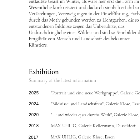
entlaubte Geäst im Winter, als wäre hier erst die Form im
Wesentliche konkretisiert und dadurch sinnlich erfahrbar
Verästelungen, Verzweigungen in der Pinselführung, Farb
durch das Motiv gebunden werden zu Lichtgarben, die so
entstandenen Bildnisse zeigen das Unberührte, das
Undurchdringliche einer Wildnis und sind so Sinnbilder 
Fragilität von Mensch und Landschaft des bekannten
Künstlers.
Exhibition
Summary of the latest information
"Portrait und eine neue Werkgruppe", Galerie G
2025
"Bildnisse und Landschaften", Galerie Klose, Ess
2024
"… und wieder quer durchs Werk", Galerie Klose,
2020
MAX UHLIG, Galerie Kellermann, Düsseldorf
2018
MAX UHLIG, Galerie Klose, Essen
2017