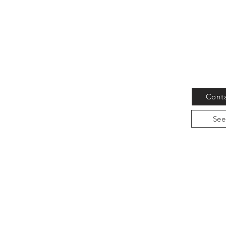
G
G
Conta
See
G
37-39 Hoedong-gil, Paju-si, Gyeonggi-do, 201 (10881) Republic of Korea