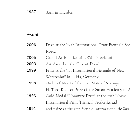
1937
Born in Dresden
Award
Prize at the "14th International Print Biennale Seo
2006
Korea
Grand Artist Prize of NRW, Düsseldorf
2005
Art Award of the City of Dresden
2003
Prize at the "1st International Biennale of New
1999
Watercolor" in Fulda, Germany
Order of Merit of the Free State of Saxony;
1998
H.-Theo-Richter-Prize of the Saxon Academy of A
Gold Medal "Honorary Price" at the 10th Norsk
1993
International Print Trinneal Frederiksstad
2nd prize at the 21st Bienale International de Sao
1991