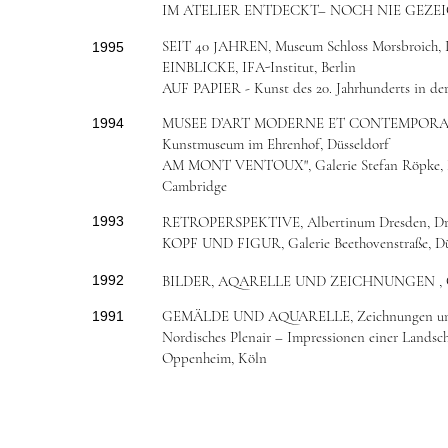
IM ATELIER ENTDECKT– NOCH NIE GEZEIGTE 
SEIT 40 JAHREN, Museum Schloss Morsbroich, 
1995
EINBLICKE, IFA-Institut, Berlin
AUF PAPIER - Kunst des 20. Jahrhunderts in der
MUSEE D’ART MODERNE ET CONTEMPORAINE
1994
Kunstmuseum im Ehrenhof, Düsseldorf
AM MONT VENTOUX", Galerie Stefan Röpke, 
Cambridge
1993
RETROPERSPEKTIVE, Albertinum Dresden, Dr
KOPF UND FIGUR, Galerie Beethovenstraße, Dü
1992
BILDER, AQARELLE UND ZEICHNUNGEN , Gal
GEMÄLDE UND AQUARELLE, Zeichnungen und Gr
1991
Nordisches Plenair – Impressionen einer Lands
Oppenheim, Köln
G