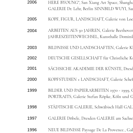
2006
HERE BYOUNG", San Xiang Art Space, Shangha
GALERIE Dr. Lehr, Berlin SINNBILD WUYI, San
KOPF, FIGUR, LANDSCHAFT, Galerie von Loe
2005
ARBEITEN AUS 50 JAHREN, Galerie Beethovenst
2004
JAHRESZEITENWECHSEL, Kunsthalle Dominika
BILDNISSE UND LANDSCHAFTEN, Galerie Klo
2003
DEUTSCHE GESELLSCHAFT für Christliche Ku
2002
2001
SÄCHSICHE AKADEMIE DER KÜNSTE, Dresden
KOPFSTUDIEN + LANDSCHAFT, Galerie Scheff
2000
BILDER UND PAPIERARBEITEN 1970 - 1999, Ga
1999
PORTRAITS, Galerie Stefan Röpke, Köln und Ga
STÄDTISCHE GALERIE, Schwäbisch Hall GALERI
1998
GALERIE Döbele, Dresden GALERIE am Sachsen
1997
NEUE BILDNISSE Paysage De La Provence., Gal
1996