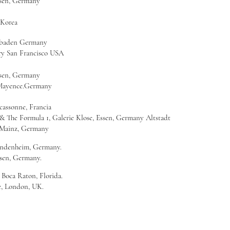
ssen, Germany
 Korea
sbaden Germany
ry San Francisco USA
ssen, Germany
. Mayence.Germany
cassonne, Francia
& The Formula 1, Galerie Klose, Essen, Germany Altstadt
, Mainz, Germany
indenheim, Germany.
ssen, Germany.
 Boca Raton, Florida.
e, London, UK.
GALERIE KLOSE