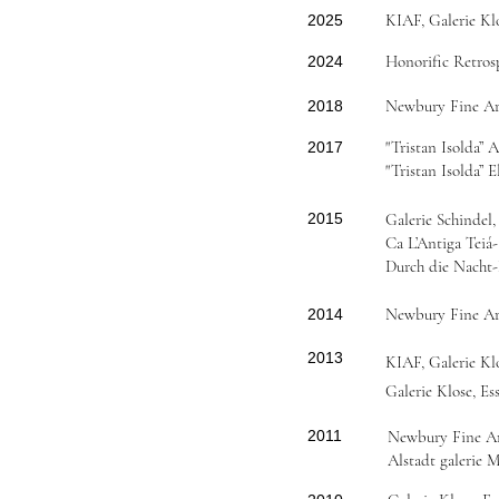
KIAF, Galerie Kl
2025
Honorific Retrosp
2024
Newbury Fine Ar
2018
"Tristan Isolda” 
2017
"Tristan Isolda” 
2015
Galerie Schindel
Ca L’Antiga Teiá
Durch die Nacht
Newbury Fine Ar
2014
2013
KIAF, Galerie Kl
Galerie Klose, E
2011
Newbury Fine A
Alstadt galerie