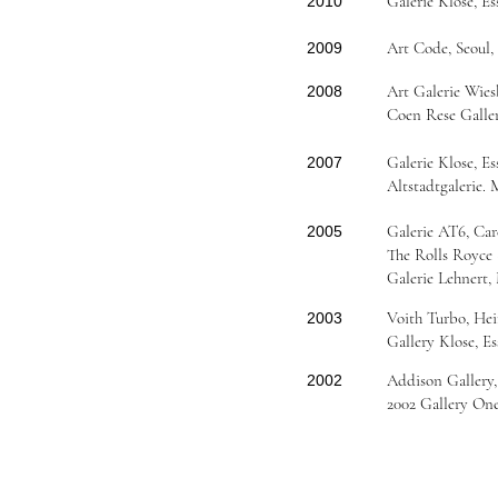
Galerie Klose, E
2010
Art Code, Seoul,
2009
Art Galerie Wie
2008
Coen Rese Galle
Galerie Klose, E
2007
Altstadtgalerie
Galerie AT6, Car
2005
The Rolls Royce 
Galerie Lehnert
Voith Turbo, He
2003
Gallery Klose, E
Addison Gallery,
2002
2002 Gallery On