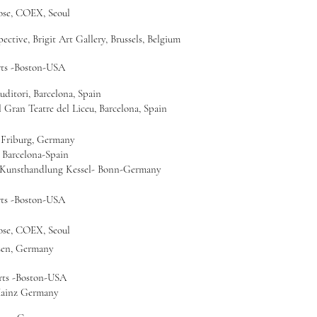
ose, COEX, Seoul
ective, Brigit Art Gallery, Brussels, Belgium
ts -Boston-USA
Auditori, Barcelona, Spain
El Gran Teatre del Liceu, Barcelona, Spain
, Friburg, Germany
- Barcelona-Spain
-Kunsthandlung Kessel- Bonn-Germany
ts -Boston-USA
ose, COEX, Seoul
ssen, Germany
rts -Boston-USA
 Mainz Germany