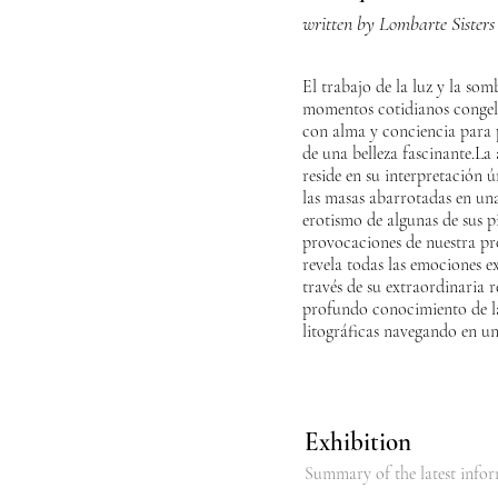
written by Lombarte Sisters
El trabajo de la luz y la so
momentos cotidianos congel
con alma y conciencia para 
de una belleza fascinante.La
reside en su interpretación ú
las masas abarrotadas en una 
erotismo de algunas de sus p
provocaciones de nuestra pro
revela todas las emociones ex
través de su extraordinaria r
profundo conocimiento de la
litográficas navegando en un
Exhibition
Summary of the latest info