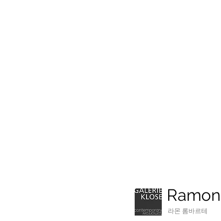
About
Ramon
라몬 롬바르테