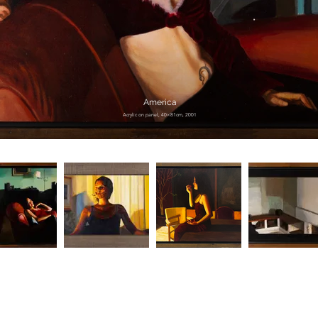
America
Acrylic on panel, 40×81cm, 2001